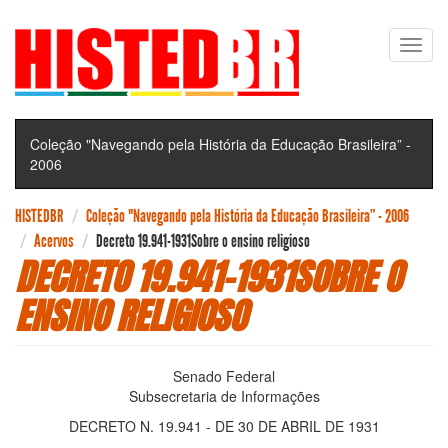
Pular
Toggl
para
navig
o
conteúdo
principal
Coleção "Navegando pela História da Educação Brasileira” -
2006
HISTEDBR
Coleção "Navegando pela História da Educação Brasileira” - 2006
Acervos
Decreto 19.941-1931Sobre o ensino religioso
DECRETO 19.941-1931SOBRE O
ENSINO RELIGIOSO
Senado Federal
Subsecretaria de Informações
DECRETO N. 19.941 - DE 30 DE ABRIL DE 1931