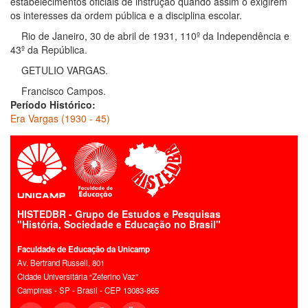
estabelecimentos oficiais de instrução quando assim o exigirem
os interesses da ordem pública e a disciplina escolar.
Rio de Janeiro, 30 de abril de 1931, 110º da Independência e
43º da República.
GETULIO VARGAS.
Francisco Campos.
Período Histórico:
Era Vargas (1930 - 45)
HISTEDBR - Grupo de Estudos e Pesquisas
"História, Sociedade e Educação no Brasil"
Faculdade de Educação da Unicamp
Av. Bertrand Russell, 801
Cidade Universitária “Zeferino Vaz”
Campinas - SP - Brasil - CEP 13083-865