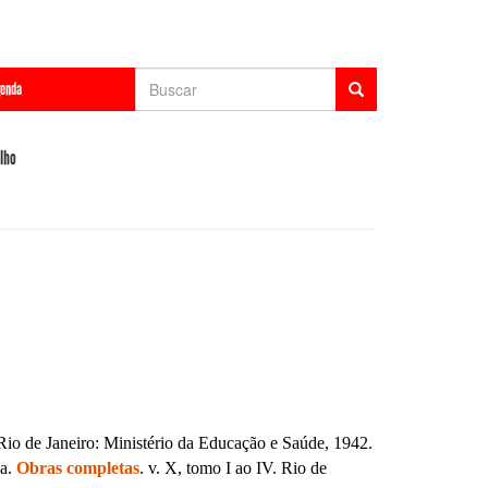
Formulário
enda
de
Buscar
busca
lho
. Rio de Janeiro: Ministério da Educação e Saúde, 1942.
ca.
Obras completas
. v. X, tomo I ao IV. Rio de