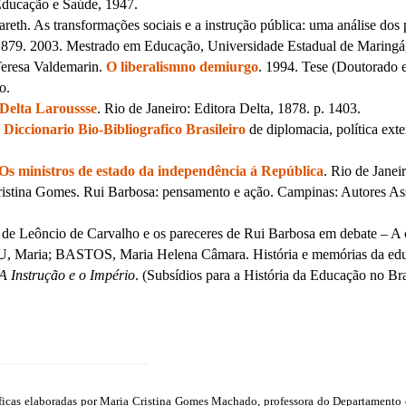
 Educação e Saúde, 1947.
h. As transformações sociais e a instrução pública: uma análise dos p
 1879. 2003. Mestrado em Educação, Universidade Estadual de Maringá
resa Valdemarin.
O liberalismno demiurgo
. 1994. Tese (Doutorado
o.
Delta Laroussse
. Rio de Janeiro: Editora Delta, 1878. p. 1403.
.
Diccionario Bio-Bibliografico Brasileiro
de diplomacia, política exte
Os ministros de estado da independência á República
. Rio de Jane
na Gomes. Rui Barbosa: pensamento e ação. Campinas: Autores Asso
e Leôncio de Carvalho e os pareceres de Rui Barbosa em debate – A cr
aria; BASTOS, Maria Helena Câmara. História e memórias da educaçã
A Instrução e o Império
. (Subsídios para a História da Educação no Br
áficas elaboradas por Maria Cristina Gomes Machado, professora do Departament