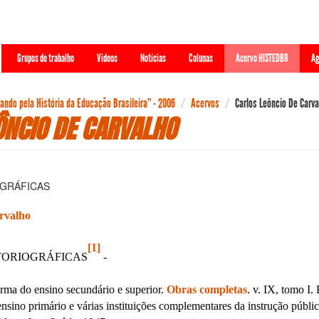
Grupos de trabalho
Videos
Notícias
Colunas
Acervo HISTEDBR
Ag
ndo pela História da Educação Brasileira” - 2006
Acervos
Carlos Leôncio De Carva
ÔNCIO DE CARVALHO
OGRÁFICAS
rvalho
[1]
TORIOGRÁFICAS
-
a do ensino secundário e superior.
Obras completas
. v. IX, tomo I
sino primário e várias instituições complementares da instrução públi