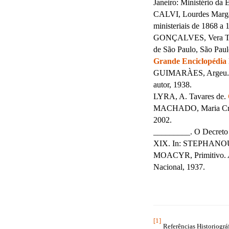
Janeiro: Ministério da
CALVI, Lourdes Margaret
ministeriais de 1868 a
GONÇALVES, Vera Te
de São Paulo, São Paul
Grande Enciclopédia 
GUIMARÀES, Argeu
autor, 1938.
LYRA, A. Tavares de.
MACHADO, Maria Cristi
2002.
_________. O Decreto d
XIX. In: STEPHANOU, M
MOACYR, Primitivo.
Nacional, 1937.
[1]
Referências Historiogr