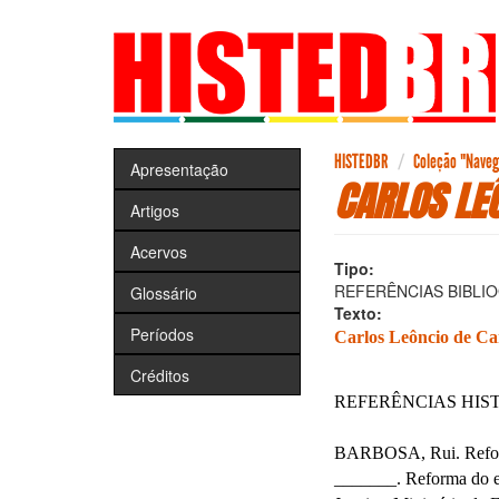
Pular
para
o
conteúdo
principal
HISTEDBR
Coleção "Navega
Apresentação
CARLOS LE
Artigos
Acervos
Tipo:
REFERÊNCIAS BIBLI
Glossário
Texto:
Períodos
Carlos Leôncio de Ca
Créditos
REFERÊNCIAS HIS
BARBOSA, Rui. Reform
_______. Reforma do en