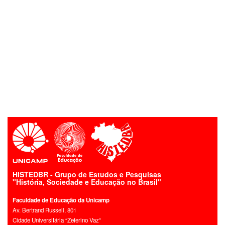
HISTEDBR - Grupo de Estudos e Pesquisas
"História, Sociedade e Educação no Brasil"
Faculdade de Educação da Unicamp
Av. Bertrand Russell, 801
Cidade Universitária “Zeferino Vaz”