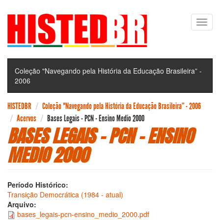
Pular
Toggl
para
navig
o
conteúdo
principal
Coleção "Navegando pela História da Educação Brasileira” -
2006
HISTEDBR
Coleção "Navegando pela História da Educação Brasileira” - 2006
Acervos
Bases Legais - PCN - Ensino Medio 2000
BASES LEGAIS - PCN - ENSINO
MEDIO 2000
Período Histórico:
Transição Democrática (1984 - atual)
Arquivo:
bases_legais-pcn-ensino_medio_2000.pdf