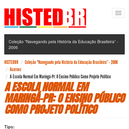
Pular
Toggl
para
navig
o
conteúdo
principal
Coleção "Navegando pela História da Educação Brasileira” -
2006
HISTEDBR
Coleção "Navegando pela História da Educação Brasileira” - 2006
Acervos
A Escola Normal Em Maringá-Pr: O Ensino Público Como Projeto Político
A ESCOLA NORMAL EM
MARINGÁ-PR: O ENSINO PÚBLICO
COMO PROJETO POLÍTICO
Tipo: