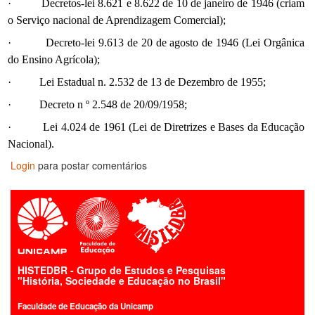
·
Decretos-lei 8.621 e 8.622 de 10 de janeiro de 1946 (criam
o Serviço nacional de Aprendizagem Comercial);
·
Decreto-lei 9.613 de 20 de agosto de 1946 (Lei Orgânica
do Ensino Agrícola);
·
Lei Estadual n. 2.532 de 13 de Dezembro de 1955;
·
Decreto n º 2.548 de 20/09/1958;
·
Lei 4.024 de 1961 (Lei de Diretrizes e Bases da Educação
Nacional).
Login
para postar comentários
HISTEDBR - Grupo de Estudos e Pesquisas
"História, Sociedade e Educação no Brasil"
Faculdade de Educação da Unicamp