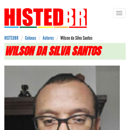
Pular
Toggl
para
navig
o
conteúdo
principal
HISTEDBR
Colunas
Autores
Wilson da Silva Santos
WILSON DA SILVA SANTOS