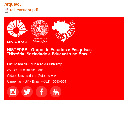
Arquivo:
rel_cacador.pdf
HISTEDBR - Grupo de Estudos e Pesquisas
"História, Sociedade e Educação no Brasil"
Faculdade de Educação da Unicamp
Av. Bertrand Russell, 801
Cidade Universitária “Zeferino Vaz”
Campinas - SP - Brasil - CEP 13083-865