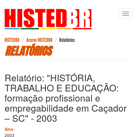
Pular
Toggl
para
navig
o
conteúdo
principal
HISTEDBR
Acervo HISTEDBR
Relatórios
RELATÓRIOS
Relatório: "HISTÓRIA,
TRABALHO E EDUCAÇÃO:
formação profissional e
empregabilidade em Caçador
– SC" - 2003
Ano:
2003